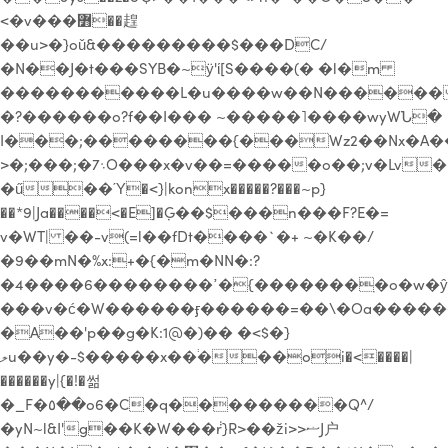
<�v���߻��䞹
��u>�}oǔ&���������$���DC/
�N��J�t���SYB�~ӱ'ί[S����(� �l�m
�����������L�u����w��N�������N
�?������o?f��I��� ~�����˥����wyWՆ�
I���;��������{���Wz2��Nx�A���+��k�;������ޭ��V
>�;���;�܈7O���x�v��=�����o��;v�Lv�
�ű��Ύ�<}|konx�����?���~p}
��*9|Ja����<�E]�݀G��$���n���F?E�=
v�WT| ��-v(=l��fDt����`�+ ~�K��/
�9��mN�%x:+�{�m�NN�:?
�4����6��������ߴ�{�������ֽ�o�͏w�ŷ�_�݇�O��?
���v�ć�W������ӻ������=��\�Oa������D
�A��'p��g�K:1@�)�� �<$�}
ލu��y�-
$�����x��֔���oi�<����|
������y|{�!�썲
�_F�٥��o6�C�q���������Q^/
�yN~l&I'g��K�W���݃r}R>��ži>>ޟJ户