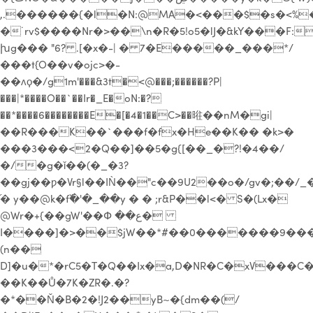
,.������{�l�N:@MA�<���$�s�<%
խg��� "6? .[�x�-| � 7�E�����_���*/
���t{O��v�ojc>�-
��ʌϙ�/g1m'���&3t�<@���;������?P|
���|*����O��`��Ir�_E�oN:�?
��*����6��������E�[�4�1��C>��暀��nM�gi|
��R���K��`���f�fx�He��K�� �k>�
���3���<2�Q��]��5�g{[��_�?!�4��/
�/�g�ǐ��(�_�3?
��gj��ƿ�Vr§l��IǸ��"c��9U2��o�/gv�;��/
֜� y��@k�f߰�'�_��y � � ;r&P��l<� S�(Lx�
@Wr�+{��gW'��Փ ��ع�
I����]�>��$jW��*#��0�������9��
(n��
D]�u�*�rC5�T�Q��Ix�a,D�NR�C�xV�
��K��Ů�7K�ZR�.�?
�*��Ň�B�2�!J2��yB~�{dm��(/