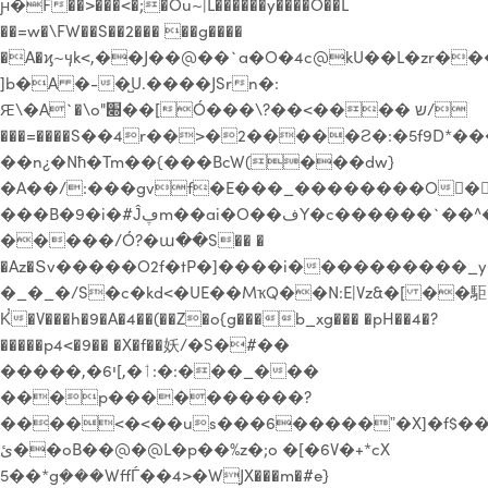
ԩ�F��>���<�;�Ou~|L������y����O��L
��=w�\FW��S��2��� ��g����
�A�ϗ~ӌk<,��J��@��`a�O�4c@kU��L�zr��
]b�A �-�̺U.����JSrn�:
Ԙ\�A`�\o"׍��[Ó���\?��<���� ש/
���=����S��4r��>�2�����Ƨ�:�5f9D*��
��n¿�Nħ�Tm��{���BcW(���dw}
�A��/:���gvf�E���_��������O�
���B�9�i�#Ĵڥm��ai�O��فY�c������`��^��?
�����/Ó?�ա��S�� �
�Az�Տv�����O2f�tP�]����i����������_y
�_�_�/S�c�kd<�UE��MҡQ��N:E|Vz&�[ ��駏
K̕�V���h�9�A�4��(��Z�o{g���b_xg��� �pH��4�?
�����p4<�9�� �X�f��妖/�S�#��
�����,�י6[,�ٲ:�:���_���
���p����������?
����<�<��us���6�����ˮ�X]�f$��
ئ��oB��@�@L�p��%z�;o �[�6V�+*cX
5��*g݂���WffЃ��4>�WJX���m�#e}